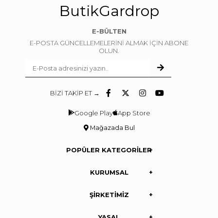
ButikGardrop
E-BÜLTEN
E-POSTA GÜNCELLEMELERİNİ ALMAK İÇİN ABONE
OLUN.
BİZİ TAKİP ET →
Google Play
App Store
Mağazada Bul
POPÜLER KATEGORİLER
KURUMSAL
ŞİRKETİMİZ
YASAL