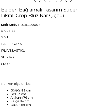
Belden Bağlamalı Tasarım Süper
Likralı Crop Bluz Nar Çiçeği
Stok Kodu
(SSBLZ00001)
%100 PES
S M L
HALTER YAKA
İPLİ VE LASTİKLİ
SIFIR KOL
CROP
Manken ölçüleri ise;
Göğüs 83 cm
Bel 63 cm
Alt karın 76 cm
Kalça 84 cm
Basen 89 cm