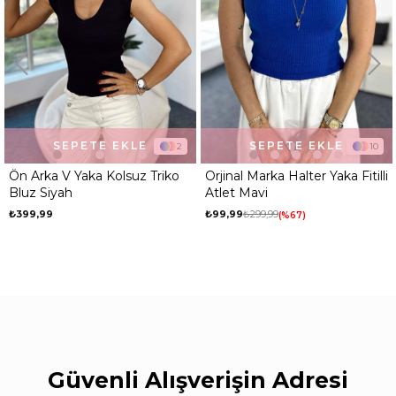
SEPETE EKLE
SEPETE EKLE
2
10
riko
Orjinal Marka Halter Yaka Fitilli
Orjinal Marka Halter Yaka F
Atlet Mavi
Atlet Yeşil
₺99,99
₺299,99
₺99,99
₺299,99
%67
%67
Güvenli Alışverişin Adresi