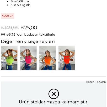
Boy 1.68 cm
Kilo 50 kg dir.
50
₺149,99
₺75,00
₺6,72
'den başlayan taksitlerle
Diğer renk seçenekleri
Tükendi
Tükendi
Tükendi
Tükendi
Beden Tablosu
Ürün stoklarımızda kalmamıştır.