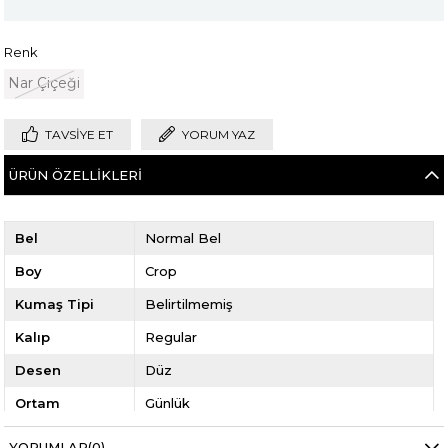
Renk
Nar Çiçeği
TAVSIYE ET
YORUM YAZ
ÜRÜN ÖZELLIKLERI
Bel
Normal Bel
Boy
Crop
Kumaş Tipi
Belirtilmemiş
Kalıp
Regular
Desen
Düz
Ortam
Günlük
YORUMLAR
(0)