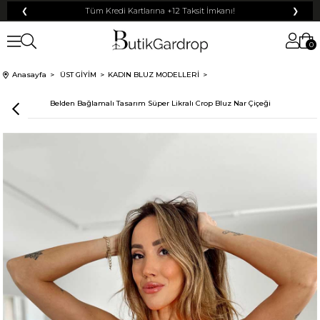
❮
Tüm Kredi Kartlarına +12 Taksit İmkanı!
❯
0
Anasayfa
ÜST GİYİM
KADIN BLUZ MODELLERİ
Belden Bağlamalı Tasarım Süper Likralı Crop Bluz Nar Çiçeği