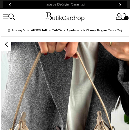
❮
Tüm Kredi Kartlarına +12 Taksit İmkanı!
❯
0
Anasayfa
AKSESUAR
ÇANTA
Ayarlanabilir Cherry Rugan Çanta Taş