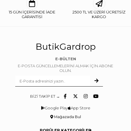
15 GÜN İÇERİSİNDE İADE
2500 TL VE ÜZERİ ÜCRETSİZ
GARANTİSİ
KARGO
ButikGardrop
E-BÜLTEN
E-POSTA GÜNCELLEMELERİNİ ALMAK İÇİN ABONE
OLUN.
BİZİ TAKİP ET →
Google Play
App Store
Mağazada Bul
POPÜLER KATEGORİLER