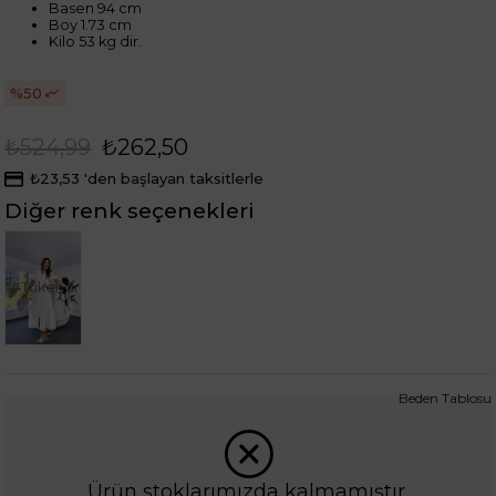
Basen 94 cm
Boy 1.73 cm
Kilo 53 kg dir.
50
₺524,99
₺262,50
₺23,53
'den başlayan taksitlerle
Diğer renk seçenekleri
Tükendi
Beden Tablosu
Ürün stoklarımızda kalmamıştır.