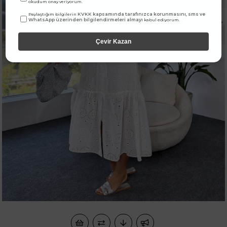
okudum onay veriyorum.
KVKK kapsamında tarafınızca korunmasını, sms ve
Paylaştığım bilgilerin
WhatsApp üzerinden bilgilendirmeleri almayı
kabul ediyorum.
Çevir Kazan