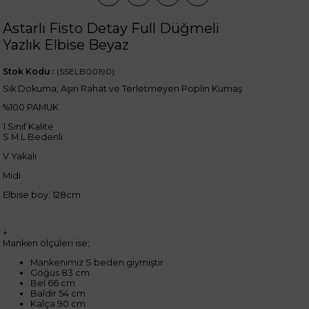
Astarlı Fisto Detay Full Düğmeli
Yazlık Elbise Beyaz
Stok Kodu
(SSELB00190)
Sık Dokuma, Aşırı Rahat ve Terletmeyen Poplin Kumaş
%100 PAMUK
1.Sınıf Kalite
S M L Bedenli
V Yakalı
Midi
Elbise boy: 128cm
+
Manken ölçüleri ise;
Mankenimiz S beden giymiştir
Göğüs 83 cm
Bel 66 cm
Baldır 54 cm
Kalça 90 cm