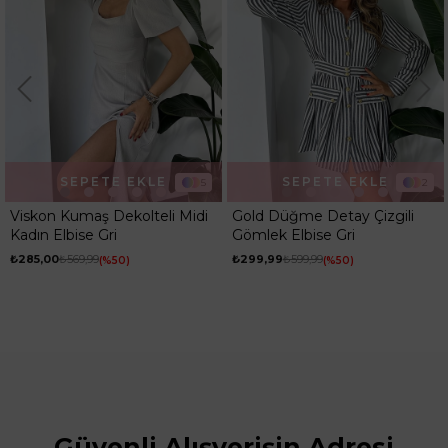
SEPETE EKLE
SEPETE EKLE
5
2
Viskon Kumaş Dekolteli Midi
Gold Düğme Detay Çizgili
Kadın Elbise Gri
Gömlek Elbise Gri
₺285,00
₺569,99
₺299,99
₺599,99
%50
%50
Güvenli Alışverişin Adresi