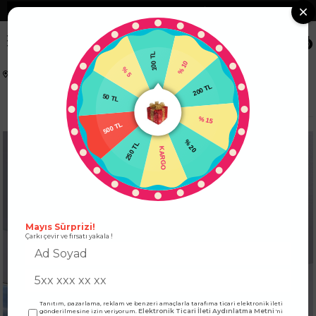
❮
Tüm Kredi Kartlarına +12 Taksit İmkanı!
❯
0
100 TL
% 5
% 10
Anasayfa
ÜST GİYİM
ELBİSE
50 TL
200 TL
Astarlı Fisto Detay Full Düğmeli Yazlık Elbise Beyaz
500 TL
% 15
250 TL
% 20
KARGO
Mayıs Sürprizi!
Çarkı çevir ve fırsatı yakala !
Tanıtım, pazarlama, reklam ve benzeri amaçlarla tarafıma ticari elektronik ileti
Elektronik Ticari İleti Aydınlatma Metni
gönderilmesine izin veriyorum.
'ni