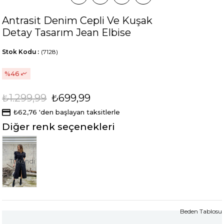
Antrasit Denim Cepli Ve Kuşak
Detay Tasarım Jean Elbise
Stok Kodu
(7128)
46
₺1.299,99
₺699,99
₺62,76
'den başlayan taksitlerle
Diğer renk seçenekleri
Tükendi
Beden Tablosu