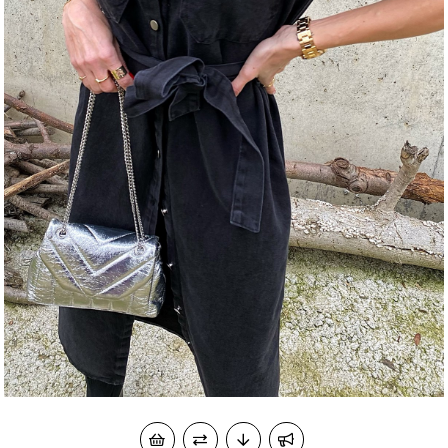
okudum onay veriyorum.
KVKK kapsamında tarafınızca korunmasını, sms ve
Paylaştığım bilgilerin
WhatsApp üzerinden bilgilendirmeleri almayı
kabul ediyorum.
Çevir Kazan