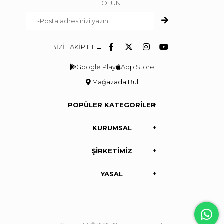
OLUN.
BİZİ TAKİP ET →
Google Play
App Store
Mağazada Bul
POPÜLER KATEGORİLER
KURUMSAL
ŞİRKETİMİZ
YASAL