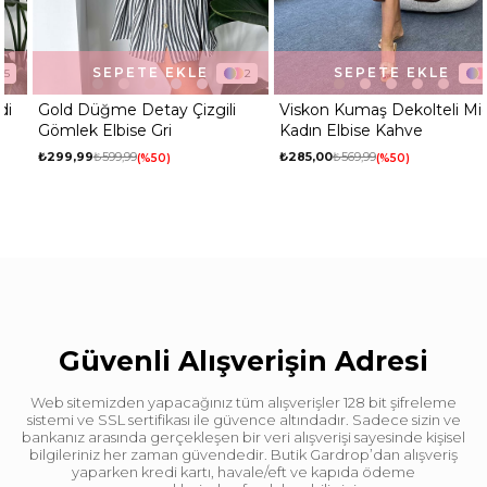
SEPETE EKLE
SEPETE EKLE
2
5
Gold Düğme Detay Çizgili
Viskon Kumaş Dekolteli Midi
Gömlek Elbise Gri
Kadın Elbise Kahve
₺299,99
₺599,99
₺285,00
₺569,99
%50
%50
Güvenli Alışverişin Adresi
Web sitemizden yapacağınız tüm alışverişler 128 bit şifreleme
sistemi ve SSL sertifikası ile güvence altındadır. Sadece sizin ve
bankanız arasında gerçekleşen bir veri alışverişi sayesinde kişisel
bilgileriniz her zaman güvendedir. Butik Gardrop’dan alışveriş
yaparken kredi kartı, havale/eft ve kapıda ödeme