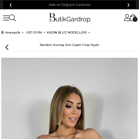
❮
Tüm Kredi Kartlarına +12 Taksit İmkanı!
❯
0
Anasayfa
ÜST GİYİM
KADIN BLUZ MODELLERİ
Aerobin Kumaş Sırtı Gipeli Crop Siyah