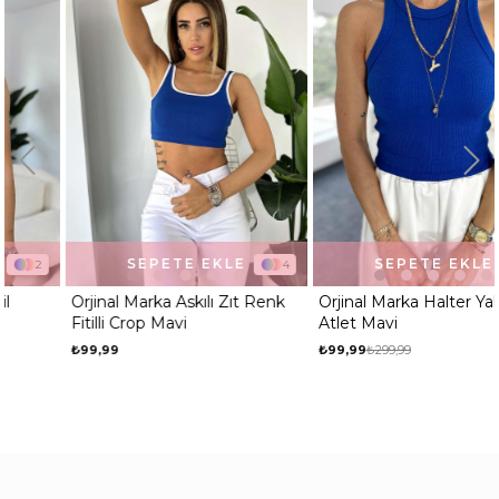
SEPETE EKLE
SEPETE EKLE
4
10
Orjinal Marka Askılı Zıt Renk
Orjinal Marka Halter Yaka Fitilli
Fitilli Crop Mavi
Atlet Mavi
₺99,99
₺99,99
₺299,99