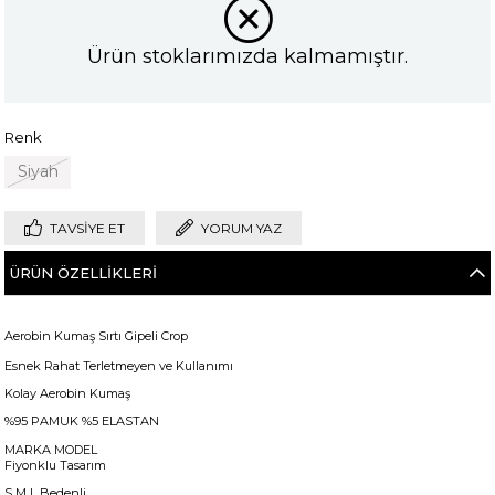
Ürün stoklarımızda kalmamıştır.
Renk
Siyah
TAVSIYE ET
YORUM YAZ
ÜRÜN ÖZELLIKLERI
Aerobin Kumaş Sırtı Gipeli Crop
Esnek Rahat Terletmeyen ve Kullanımı
Kolay Aerobin Kumaş
%95 PAMUK %5 ELASTAN
MARKA MODEL
Fiyonklu Tasarım
S M L Bedenli